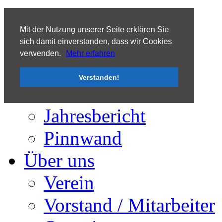
Tooltip
Mit der Nutzung unserer Seite erklären Sie
sich damit einverstanden, dass wir Cookies
verwenden.
Mehr erfahren
Aktuelles
Verstanden!
Termine / Ankündigungen
Presse
Jahresbericht
Pinnwand
Über uns
Verein
Vorstand / Mitarbeiter