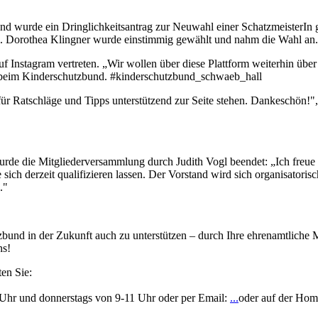
d wurde ein Dringlichkeitsantrag zur Neuwahl einer SchatzmeisterIn ges
 Vogl. Dorothea Klingner wurde einstimmig gewählt und nahm die Wahl an.
f Instagram vertreten. „Wir wollen über diese Plattform weiterhin über
rin beim Kinderschutzbund. #kinderschutzbund_schwaeb_hall
 für Ratschläge und Tipps unterstützend zur Seite stehen. Dankeschön!
rde die Mitgliederversammlung durch Judith Vogl beendet: „Ich freue
sich derzeit qualifizieren lassen. Der Vorstand wird sich organisatoris
."
bund in der Zukunft auch zu unterstützen – durch Ihre ehrenamtliche M
ns!
en Sie:
 Uhr und donnerstags von 9-11 Uhr oder per Email:
...
oder auf der Hom