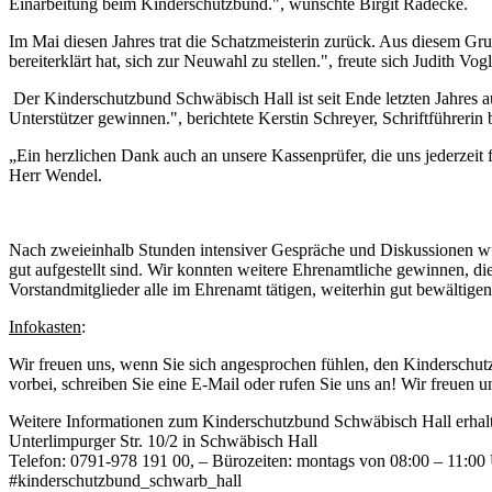
Einarbeitung beim Kinderschutzbund.", wünschte Birgit Radecke.
Im Mai diesen Jahres trat die Schatzmeisterin zurück. Aus diesem Grun
bereiterklärt hat, sich zur Neuwahl zu stellen.", freute sich Judith
Der Kinderschutzbund Schwäbisch Hall ist seit Ende letzten Jahres au
Unterstützer gewinnen.", berichtete Kerstin Schreyer, Schriftführe
„Ein herzlichen Dank auch an unsere Kassenprüfer, die uns jederzeit
Herr Wendel.
Nach zweieinhalb Stunden intensiver Gespräche und Diskussionen wu
gut aufgestellt sind. Wir konnten weitere Ehrenamtliche gewinnen, die 
Vorstandmitglieder alle im Ehrenamt tätigen, weiterhin gut bewältigen
Infokasten
:
Wir freuen uns, wenn Sie sich angesprochen fühlen, den Kinderschutz
vorbei, schreiben Sie eine E-Mail oder rufen Sie uns an! Wir freuen u
Weitere Informationen zum Kinderschutzbund Schwäbisch Hall erhalt
Unterlimpurger Str. 10/2 in Schwäbisch Hall
Telefon: 0791-978 191 00, – Bürozeiten: montags von 08:00 – 11:00
#kinderschutzbund_schwarb_hall