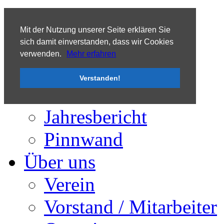
Tooltip
Mit der Nutzung unserer Seite erklären Sie
sich damit einverstanden, dass wir Cookies
verwenden.
Mehr erfahren
Aktuelles
Verstanden!
Termine / Ankündigungen
Presse
Jahresbericht
Pinnwand
Über uns
Verein
Vorstand / Mitarbeiter