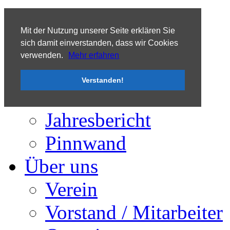
Tooltip
Mit der Nutzung unserer Seite erklären Sie
sich damit einverstanden, dass wir Cookies
verwenden.
Mehr erfahren
Aktuelles
Verstanden!
Termine / Ankündigungen
Presse
Jahresbericht
Pinnwand
Über uns
Verein
Vorstand / Mitarbeiter