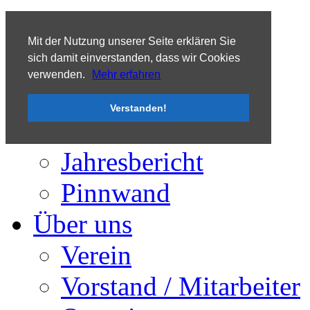
Tooltip
Mit der Nutzung unserer Seite erklären Sie
sich damit einverstanden, dass wir Cookies
verwenden.
Mehr erfahren
Aktuelles
Verstanden!
Termine / Ankündigungen
Presse
Jahresbericht
Pinnwand
Über uns
Verein
Vorstand / Mitarbeiter